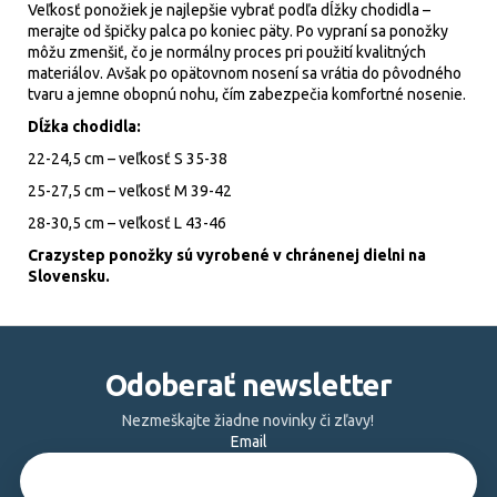
Veľkosť ponožiek je najlepšie vybrať podľa dĺžky chodidla –
merajte od špičky palca po koniec päty. Po vypraní sa ponožky
môžu zmenšiť, čo je normálny proces pri použití kvalitných
materiálov. Avšak po opätovnom nosení sa vrátia do pôvodného
tvaru a jemne obopnú nohu, čím zabezpečia komfortné nosenie.
Dĺžka chodidla:
22-24,5 cm – veľkosť S 35-38
25-27,5 cm – veľkosť M 39-42
28-30,5 cm – veľkosť L 43-46
Crazystep ponožky sú vyrobené v chránenej dielni na
Slovensku.
Z
á
Odoberať newsletter
p
ä
Nezmeškajte žiadne novinky či zľavy!
Email
t
i