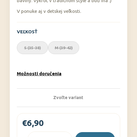
č
bavlny. Vykroč v tradičnom štýle a buď iná :)
a
V ponuke aj v detskej veľkosti.
m
e
VEĽKOSŤ
S (35-38)
M (39-42)
Možnosti doručenia
Zvoľte variant
€6,90
Jednotková