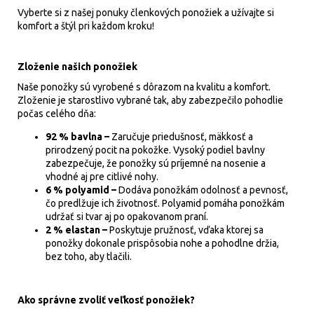
Vyberte si z našej ponuky členkových ponožiek a užívajte si
komfort a štýl pri každom kroku!
Zloženie našich ponožiek
Naše ponožky sú vyrobené s dôrazom na kvalitu a komfort.
Zloženie je starostlivo vybrané tak, aby zabezpečilo pohodlie
počas celého dňa:
92 % bavlna –
Zaručuje priedušnosť, mäkkosť a
prirodzený pocit na pokožke. Vysoký podiel bavlny
zabezpečuje, že ponožky sú príjemné na nosenie a
vhodné aj pre citlivé nohy.
6 % polyamid –
Dodáva ponožkám odolnosť a pevnosť,
čo predlžuje ich životnosť. Polyamid pomáha ponožkám
udržať si tvar aj po opakovanom praní.
2 % elastan –
Poskytuje pružnosť, vďaka ktorej sa
ponožky dokonale prispôsobia nohe a pohodlne držia,
bez toho, aby tlačili.
Ako správne zvoliť veľkosť ponožiek?