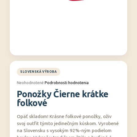
á
j
s
ť
?
HĽADAŤ
Priemerné
Neohodnotené
Podrobnosti hodnotenia
hodnotenie
Ponožky Čierne krátke
produktu
O
je
folkové
0,0
d
z
p
5
Opäť skladom! Krásne folkové ponožky, oživ
o
hviezdičiek.
svoj outfit týmto jedinečným kúskom. Vyrobené
r
na Slovensku s vysokým 92%-ným podielom
ú