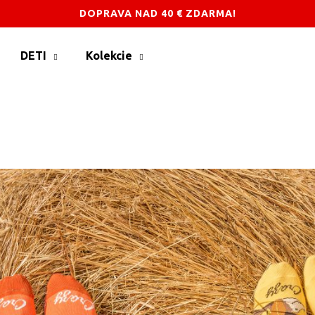
DOPRAVA NAD 40 € ZDARMA!
DETI
Kolekcie
Čo potrebujete nájsť?
HĽADAŤ
Odporúčame