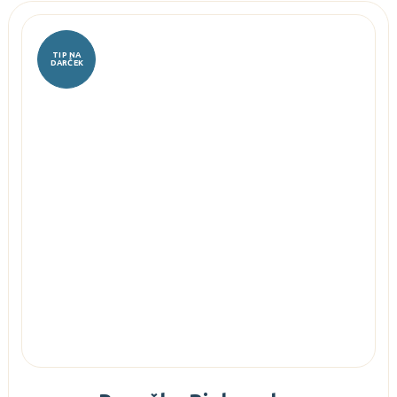
TIP NA
DARČEK