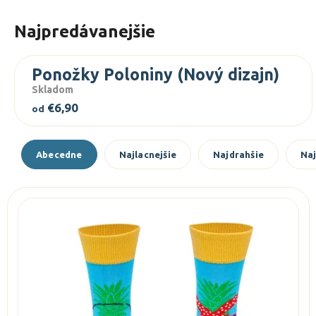
Najpredávanejšie
Ponožky Poloniny (Nový dizajn)
Skladom
€6,90
od
R
Abecedne
Najlacnejšie
Najdrahšie
Naj
a
d
V
e
ý
n
p
i
i
e
s
p
p
r
r
o