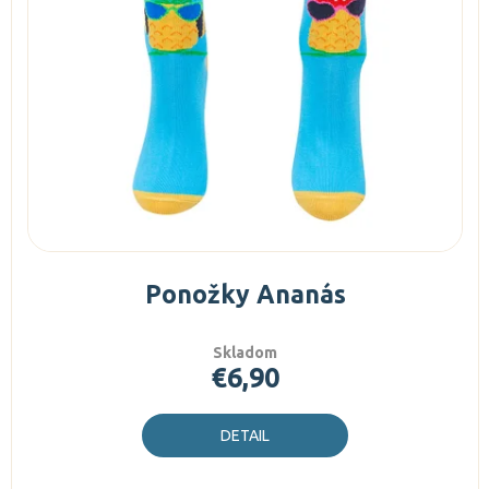
o
d
d
u
u
k
k
t
t
o
o
v
v
Ponožky Ananás
Skladom
€6,90
DETAIL