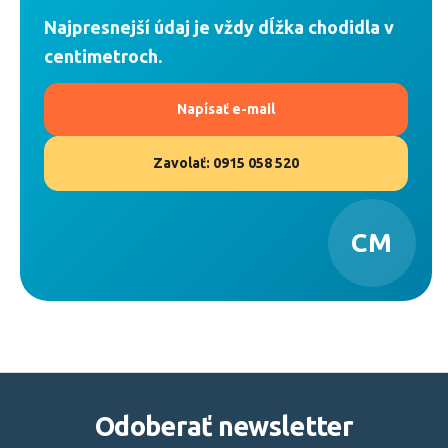
Najpresnejší údaj je vždy dĺžka chodidla v
centimetroch.
Napísať e-mail
Zavolať: 0915 058 520
CM
Z
á
Odoberať newsletter
p