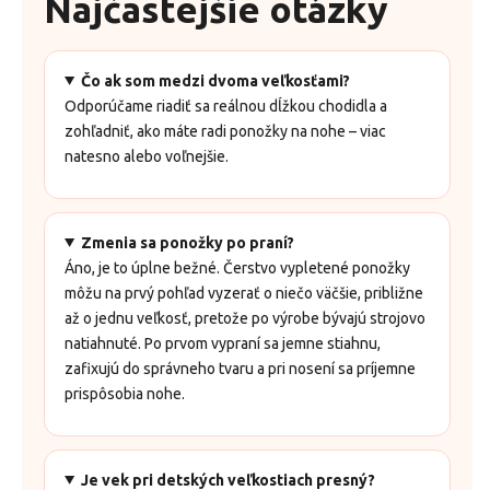
Najčastejšie otázky
Čo ak som medzi dvoma veľkosťami?
Odporúčame riadiť sa reálnou dĺžkou chodidla a
zohľadniť, ako máte radi ponožky na nohe – viac
natesno alebo voľnejšie.
Zmenia sa ponožky po praní?
Áno, je to úplne bežné. Čerstvo vypletené ponožky
môžu na prvý pohľad vyzerať o niečo väčšie, približne
až o jednu veľkosť, pretože po výrobe bývajú strojovo
natiahnuté. Po prvom vypraní sa jemne stiahnu,
zafixujú do správneho tvaru a pri nosení sa príjemne
prispôsobia nohe.
Je vek pri detských veľkostiach presný?