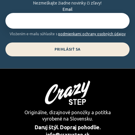
ä
Nezmeškajte žiadne novinky či zľavy!
Email
t
i
e
Vložením e-mailu súhlasíte s
podmienkami ochrany osobných údajov
PRIHLÁSIŤ SA
Originálne, dizajnové ponožky a potítka
vyrobené na Slovensku.
Daruj štýl. Dopraj pohodlie.
info@crazystep.sk