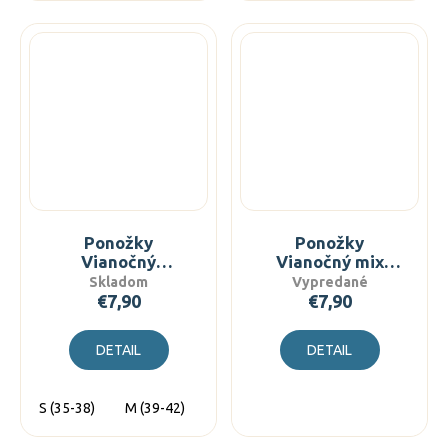
Ponožky
Ponožky
Vianočný
Vianočný mix
medvedík
biely
Skladom
Vypredané
€7,90
€7,90
DETAIL
DETAIL
S (35-38)
M (39-42)
L (43-46)