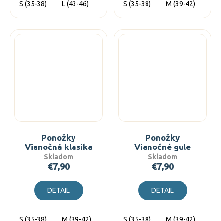
S (35-38)
L (43-46)
S (35-38)
M (39-42)
L (
Ponožky
Ponožky
Vianočná klasika
Vianočné gule
Skladom
Skladom
€7,90
€7,90
DETAIL
DETAIL
S (35-38)
M (39-42)
L (43-46)
S (35-38)
M (39-42)
L (