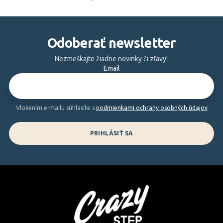
O
v
Z
l
á
á
Odoberať newsletter
d
p
a
ä
Nezmeškajte žiadne novinky či zľavy!
c
Email
t
i
i
e
e
p
Vložením e-mailu súhlasíte s
podmienkami ochrany osobných údajov
r
v
k
PRIHLÁSIŤ SA
y
v
ý
p
i
s
u