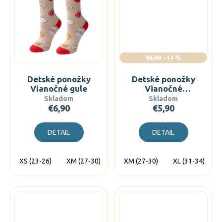
€6,90
–14 %
Detské ponožky
Detské ponožky
Vianočné gule
Vianočné
perníčky
Skladom
Skladom
€6,90
€5,90
DETAIL
DETAIL
XS (23-26)
XM (27-30)
XL (31-34)
XM (27-30)
XL (31-34)