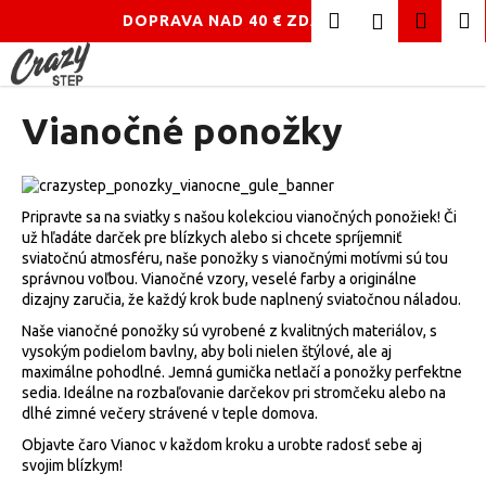
K
Hľadať
Náku
M
Prihláseni
DOPRAVA NAD 40 € ZDARMA!
o
Prejsť
Späť
Späť
košík
š
na
í
obsah
Č
Vianočné ponožky
k
o
p
o
Pripravte sa na sviatky s našou kolekciou vianočných ponožiek! Či
t
už hľadáte darček pre blízkych alebo si chcete spríjemniť
r
sviatočnú atmosféru, naše ponožky s vianočnými motívmi sú tou
správnou voľbou. Vianočné vzory, veselé farby a originálne
e
dizajny zaručia, že každý krok bude naplnený sviatočnou náladou.
b
Naše vianočné ponožky sú vyrobené z kvalitných materiálov, s
u
vysokým podielom bavlny, aby boli nielen štýlové, ale aj
j
maximálne pohodlné. Jemná gumička netlačí a ponožky perfektne
sedia. Ideálne na rozbaľovanie darčekov pri stromčeku alebo na
e
dlhé zimné večery strávené v teple domova.
t
Objavte čaro Vianoc v každom kroku a urobte radosť sebe aj
e
svojim blízkym!
n