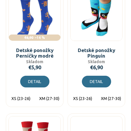
č
n
p
a
i
i
m
e
s
e
p
p
r
r
€6,90
–14 %
o
o
d
d
Detské ponožky
Detské ponožky
u
Perníčky modré
Pinguin
u
Skladom
Skladom
k
k
€5,90
€6,90
t
t
o
o
DETAIL
DETAIL
v
v
XS (23-26)
XM (27-30)
XL (31-34)
XS (23-26)
XM (27-30)