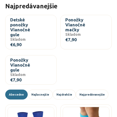
Najpredávanejšie
á
j
s
Detské
Ponožky
ponožky
Vianočné
ť
Vianočné
mačky
?
gule
Skladom
€7,90
Skladom
€6,90
Ponožky
HĽADAŤ
Vianočné
gule
Skladom
€7,90
O
d
R
p
Abecedne
Najlacnejšie
Najdrahšie
Najpredávanejšie
a
o
d
r
V
ú
e
ý