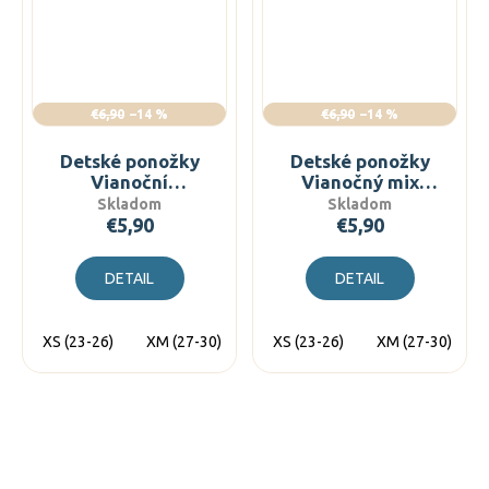
€6,90
–14 %
€6,90
–14 %
Detské ponožky
Detské ponožky
Vianoční
Vianočný mix
snehuliaci
biely
Skladom
Skladom
€5,90
€5,90
DETAIL
DETAIL
XS (23-26)
XM (27-30)
XL (31-34)
XS (23-26)
XM (27-30)