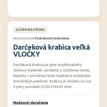
á
j
s
ť
?
Priemerné
Neohodnotené
Podrobnosti hodnotenia
hodnotenie
Darčeková krabica veľká
produktu
je
VLOČKY
0,0
HĽADAŤ
z
5
Darčeková krabica je plne recyklovateľný
hviezdičiek.
obalový materiál, vyrobený z ozdobnej vlnitej
lepenky v prírodnej farbe doplnená ozdobným
O
d
tematickým pásikom. Krabica je vhodná na cca
p
4 páry ponožiek (220x150x45 mm).
o
r
ú
Možnosti doručenia