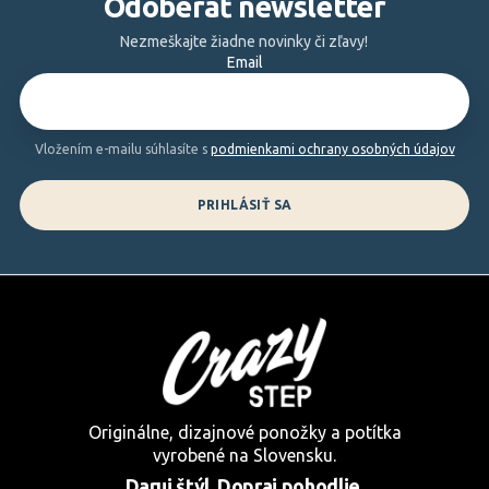
Odoberať newsletter
p
ä
Nezmeškajte žiadne novinky či zľavy!
Email
t
i
e
Vložením e-mailu súhlasíte s
podmienkami ochrany osobných údajov
PRIHLÁSIŤ SA
Originálne, dizajnové ponožky a potítka
vyrobené na Slovensku.
Daruj štýl. Dopraj pohodlie.