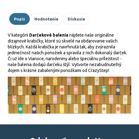
Popis
Hodnotenie
Diskusia
V kategórii
Darčekové balenia
nájdete naše originálne
dizajnové krabičky, ktoré sú skvelé na obdarovanie vašich
blízkych. Každá krabička je navrhnutá tak, aby zvýraznila
jedinečnosť našich ponožiek a spravila z nich dokonalý darček.
Či už ide o Vianoce, narodeniny alebo špeciálnu príležitosť -
naše balenia dodajú darčeku štýl. Vytvorte nezabudnuteľný
dojem s krásne zabalenými ponožkami od CrazyStep!
Z
á