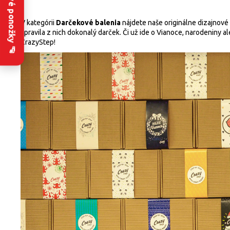
Zakázkové ponožky 🧦
V kategórii
Darčekové balenia
nájdete naše originálne dizajnové 
spravila z nich dokonalý darček. Či už ide o Vianoce, narodeniny 
CrazyStep!