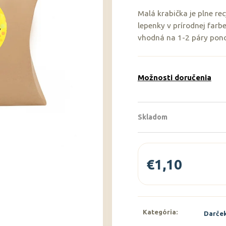
Malá krabička je plne re
lepenky v prírodnej farb
vhodná na 1-2 páry pon
Možnosti doručenia
Skladom
€1,10
Jednotková
cena:
Kategória
:
Darček