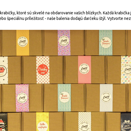
krabičky, ktoré sú skvelé na obdarovanie vašich blízkych. Každá krabička 
alebo špeciálnu príležitosť - naše balenia dodajú darčeku štýl. Vytvort