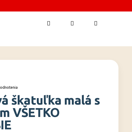
Hľadať
Prihlásenie
Nákupný
košík
hodnotenia
á škatuľka malá s
ím VŠETKO
IE