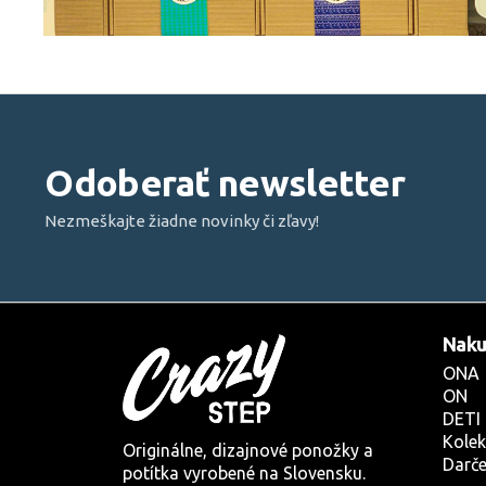
Z
á
p
Odoberať newsletter
ä
t
Nezmeškajte žiadne novinky či zľavy!
i
e
Naku
ONA
ON
DETI
Kolek
Originálne, dizajnové ponožky a
Darče
potítka vyrobené na Slovensku.