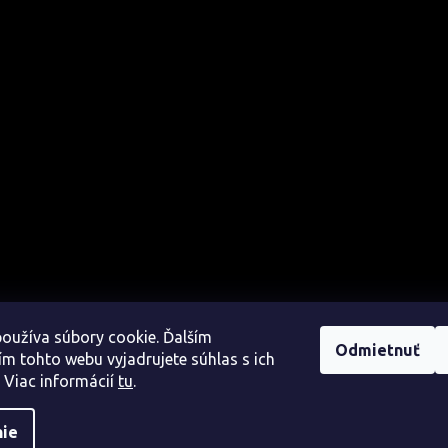
oužíva súbory cookie. Ďalším
Odmietnuť
m tohto webu vyjadrujete súhlas s ich
 Viac informácií
tu
.
nie