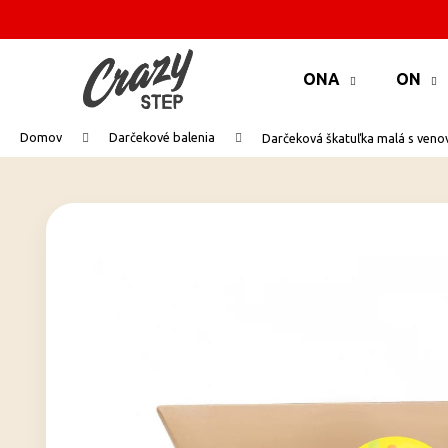
K
o
Prejsť
Späť
Späť
š
na
ONA
ON
do
do
í
obsah
k
obchodu
obchodu
Domov
Darčekové balenia
Darčeková škatuľka malá s ven