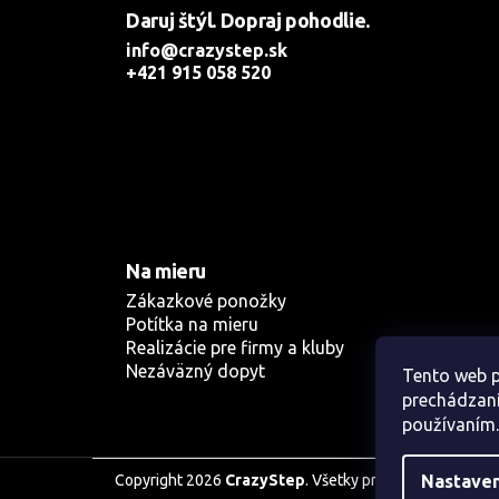
Daruj štýl. Dopraj pohodlie.
info@crazystep.sk
+421 915 058 520
Na mieru
Zákazkové ponožky
Potítka na mieru
Realizácie pre firmy a kluby
Nezáväzný dopyt
Tento web p
prechádzaní
používaním.
Copyright 2026
CrazyStep
. Všetky práva vyhradené.
Nastave