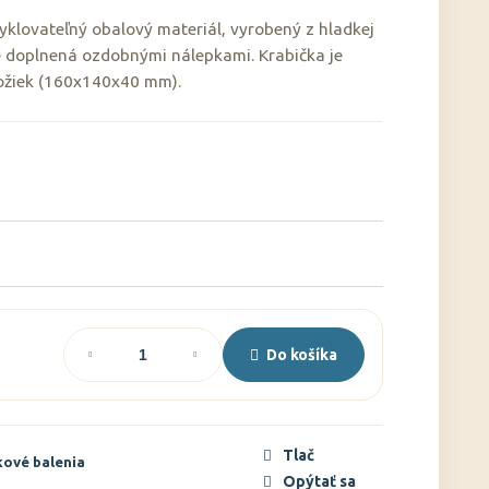
cyklovateľný obalový materiál, vyrobený z hladkej
e doplnená ozdobnými nálepkami. Krabička je
ožiek (160x140x40 mm).
Do košíka
Tlač
ové balenia
Opýtať sa