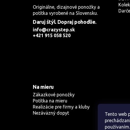
Kolek
Originálne, dizajnové ponožky a
Darče
potítka vyrobené na Slovensku.
Daruj štýl. Dopraj pohodlie.
info@crazystep.sk
+421 915 058 520
Na mieru
Zákazkové ponožky
Potítka na mieru
Realizácie pre firmy a kluby
Nezáväzný dopyt
Tento web p
prechádzaní
používaním.