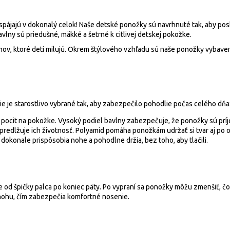
 spájajú v dokonalý celok! Naše detské ponožky sú navrhnuté tak, aby po
lny sú priedušné, mäkké a šetrné k citlivej detskej pokožke.
ov, ktoré deti milujú. Okrem štýlového vzhľadu sú naše ponožky vybavené
e je starostlivo vybrané tak, aby zabezpečilo pohodlie počas celého dňa
pocit na pokožke. Vysoký podiel bavlny zabezpečuje, že ponožky sú príje
redlžuje ich životnosť. Polyamid pomáha ponožkám udržať si tvar aj po 
dokonale prispôsobia nohe a pohodlne držia, bez toho, aby tlačili.
e od špičky palca po koniec päty. Po vypraní sa ponožky môžu zmenšiť, čo 
nohu, čím zabezpečia komfortné nosenie.