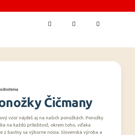
Hľadať
Prihlásenie
Nákupný
košík
hodnotenia
onožky Čičmany
ový vzor nájdeš aj na našich ponožkách. Ponožky
ia na každú príležitosť, okrem toho, vďaka
e z bavlny sa výborne nosia. Slovenská výroba a