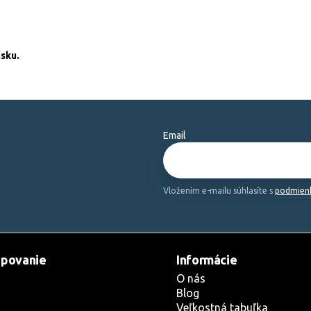
sku.
Email
Vložením e-mailu súhlasíte s
podmienk
povanie
Informácie
O nás
Blog
Veľkostná tabuľka