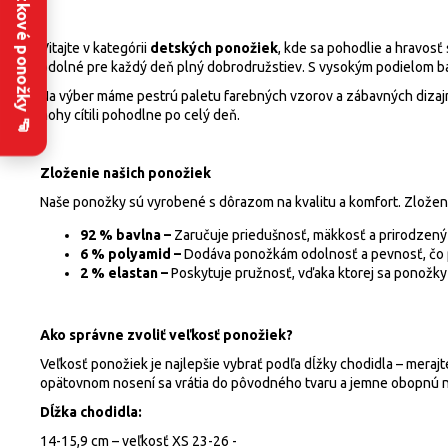
Zakázkové ponožky 🧦
Vitajte v kategórii
detských ponožiek
, kde sa pohodlie a hravosť
odolné pre každý deň plný dobrodružstiev. S vysokým podielom bav
Na výber máme pestrú paletu farebných vzorov a zábavných dizajn
nohy cítili pohodlne po celý deň.
Zloženie našich ponožiek
Naše ponožky sú vyrobené s dôrazom na kvalitu a komfort. Zloženi
92 % bavlna –
Zaručuje priedušnosť, mäkkosť a prirodzený 
6 % polyamid –
Dodáva ponožkám odolnosť a pevnosť, čo p
2 % elastan –
Poskytuje pružnosť, vďaka ktorej sa ponožky 
Ako správne zvoliť veľkosť ponožiek?
Veľkosť ponožiek je najlepšie vybrať podľa dĺžky chodidla – merajt
opätovnom nosení sa vrátia do pôvodného tvaru a jemne obopnú 
Dĺžka chodidla:
14-15,9 cm
– veľkosť XS 23-26 -