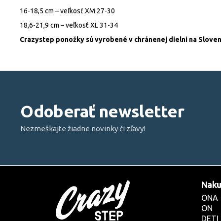
16-18,5
cm – veľkosť XM 27-30
18,6-21,9 cm – veľkosť XL 31-34
Crazystep ponožky sú vyrobené v chránenej dielni na Sloven
Z
á
p
Odoberať newsletter
ä
t
Nezmeškajte žiadne novinky či zľavy!
i
e
Naku
ONA
ON
DETI