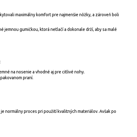
skytovali maximálny komfort pre najmenšie nôžky, a zároveň boli
 jemnou gumičkou, ktorá netlačí a dokonale drží, aby sa malé
:
mné na nosenie a vhodné aj pre citlivé nohy.
opakovanom praní.
je normálny proces pri použití kvalitných materiálov. Avšak po