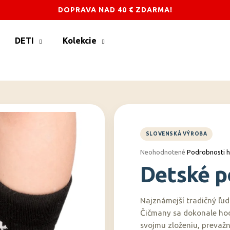
DOPRAVA NAD 40 € ZDARMA!
DETI
Kolekcie
Čo potrebujete nájsť?
HĽADAŤ
Odporúčame
Priemerné
Neohodnotené
Podrobnosti 
hodnotenie
Detské p
produktu
je
0,0
z
Najznámejší tradičný ľud
5
Čičmany sa dokonale hod
hviezdičiek.
svojmu zloženiu, prevažn