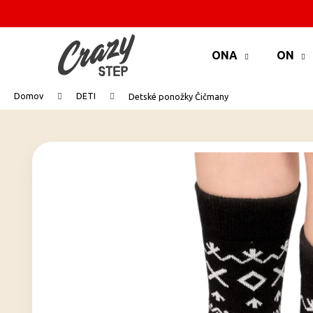
K
o
Prejsť
Späť
Späť
š
na
ONA
ON
do
do
í
obsah
k
obchodu
obchodu
Domov
DETI
Detské ponožky Čičmany