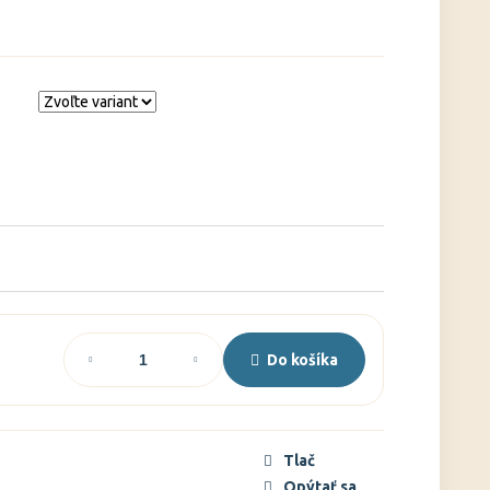
)
Do košíka
Tlač
Opýtať sa