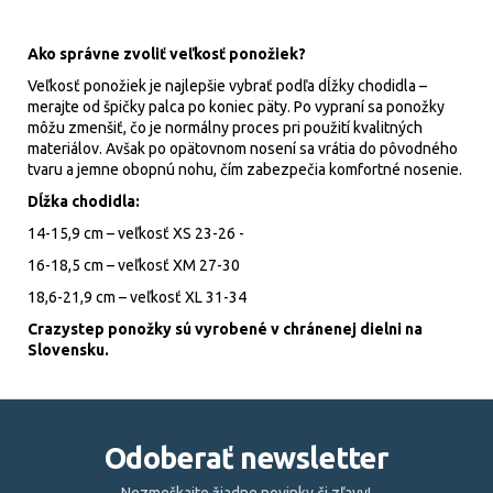
Ako správne zvoliť veľkosť ponožiek?
Veľkosť ponožiek je najlepšie vybrať podľa dĺžky chodidla –
merajte od špičky palca po koniec päty. Po vypraní sa ponožky
môžu zmenšiť, čo je normálny proces pri použití kvalitných
materiálov. Avšak po opätovnom nosení sa vrátia do pôvodného
tvaru a jemne obopnú nohu, čím zabezpečia komfortné nosenie.
Dĺžka chodidla:
14-15,9 cm
– veľkosť XS 23-26 -
16-18,5
cm – veľkosť XM 27-30
18,6-21,9 cm – veľkosť XL 31-34
Crazystep ponožky sú vyrobené v chránenej dielni na
Slovensku.
Z
á
Odoberať newsletter
p