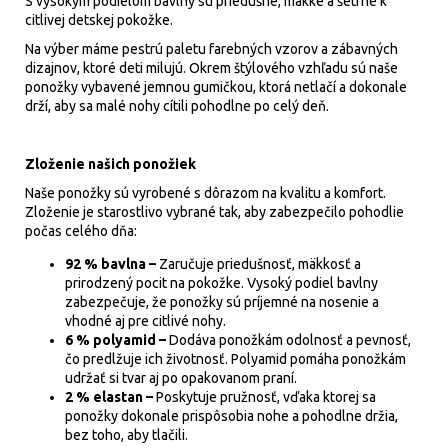
S vysokým podielom bavlny sú priedušné, mäkké a šetrné k
citlivej detskej pokožke.
Na výber máme pestrú paletu farebných vzorov a zábavných
dizajnov, ktoré deti milujú. Okrem štýlového vzhľadu sú naše
ponožky vybavené jemnou gumičkou, ktorá netlačí a dokonale
drží, aby sa malé nohy cítili pohodlne po celý deň.
Zloženie našich ponožiek
Naše ponožky sú vyrobené s dôrazom na kvalitu a komfort.
Zloženie je starostlivo vybrané tak, aby zabezpečilo pohodlie
počas celého dňa:
92 % bavlna –
Zaručuje priedušnosť, mäkkosť a
prirodzený pocit na pokožke. Vysoký podiel bavlny
zabezpečuje, že ponožky sú príjemné na nosenie a
vhodné aj pre citlivé nohy.
6 % polyamid –
Dodáva ponožkám odolnosť a pevnosť,
čo predlžuje ich životnosť. Polyamid pomáha ponožkám
udržať si tvar aj po opakovanom praní.
2 % elastan –
Poskytuje pružnosť, vďaka ktorej sa
ponožky dokonale prispôsobia nohe a pohodlne držia,
bez toho, aby tlačili.