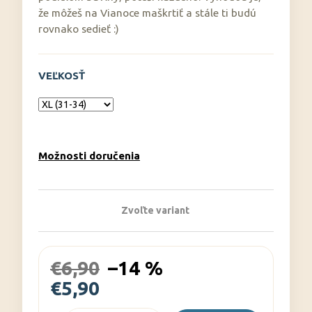
č
že môžeš na Vianoce maškrtiť a stále ti budú
a
rovnako sedieť :)
m
e
VEĽKOSŤ
Možnosti doručenia
Zvoľte variant
€6,90
–14 %
€5,90
Jednotková