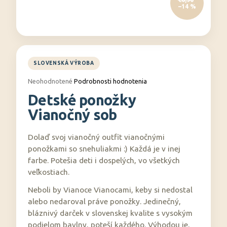
–14 %
á
j
s
ť
?
Priemerné
Neohodnotené
Podrobnosti hodnotenia
hodnotenie
Detské ponožky
produktu
je
Vianočný sob
0,0
HĽADAŤ
z
5
Dolaď svoj vianočný outfit vianočnými
hviezdičiek.
ponožkami so snehuliakmi :) Každá je v inej
farbe. Potešia deti i dospelých, vo všetkých
O
d
veľkostiach.
p
Neboli by Vianoce Vianocami, keby si nedostal
o
alebo nedaroval práve ponožky. Jedinečný,
r
bláznivý darček v slovenskej kvalite s vysokým
ú
podielom bavlny, poteší každého. Výhodou je,