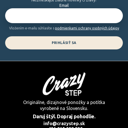
ä
Nezmeškajte žiadne novinky či zľavy!
Email
t
i
e
Vložením e-mailu súhlasíte s
podmienkami ochrany osobných údajov
PRIHLÁSIŤ SA
Originálne, dizajnové ponožky a potítka
vyrobené na Slovensku.
Daruj štýl. Dopraj pohodlie.
info@crazystep.sk