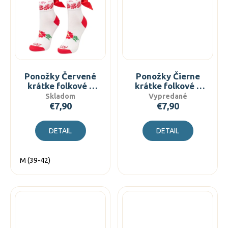
Ponožky Červené
Ponožky Čierne
krátke folkové s
krátke folkové s
mašľou
masľou
Skladom
Vypredané
€7,90
€7,90
DETAIL
DETAIL
M (39-42)