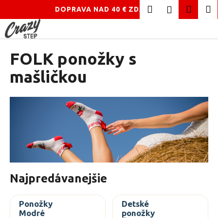
K
Hľadať
Náku
M
Prihláseni
DOPRAVA NAD 40 € ZDARMA!
o
Prejsť
Späť
Späť
košík
š
na
í
obsah
Č
FOLK ponožky s
k
o
mašličkou
p
o
t
r
e
b
u
j
Najpredávanejšie
e
t
e
Ponožky
Detské
Modré
ponožky
n