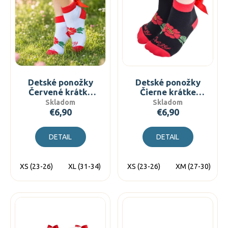
n
č
p
i
a
i
m
e
s
e
p
p
r
r
o
o
d
d
Detské ponožky
Detské ponožky
u
Červené krátke
Čierne krátke
u
folkové s mašľou
folkové s mašľou
Skladom
Skladom
k
k
€6,90
€6,90
t
t
o
o
DETAIL
DETAIL
v
v
XS (23-26)
XL (31-34)
XS (23-26)
XM (27-30)