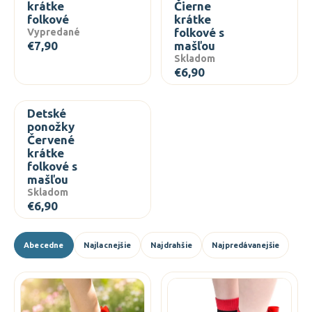
krátke
Čierne
á
folkové
krátke
folkové s
j
Vypredané
€7,90
mašľou
s
Skladom
ť
€6,90
?
Detské
ponožky
Červené
krátke
HĽADAŤ
folkové s
mašľou
Skladom
€6,90
O
d
R
Abecedne
Najlacnejšie
Najdrahšie
Najpredávanejšie
p
a
o
d
V
r
e
ý
ú