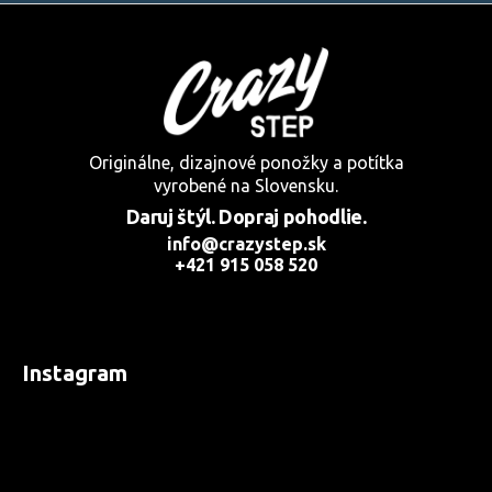
ý
p
i
s
u
Originálne, dizajnové ponožky a potítka
vyrobené na Slovensku.
Daruj štýl. Dopraj pohodlie.
info@crazystep.sk
+421 915 058 520
Instagram