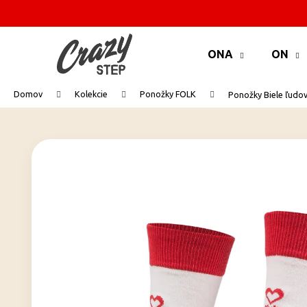
K
o
Prejsť
Späť
Späť
š
na
ONA
ON
do
do
í
obsah
k
obchodu
obchodu
Domov
Kolekcie
Ponožky FOLK
Ponožky Biele ľudov