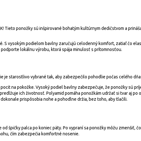
! Tieto ponožky sú inšpirované bohatým kultúrnym dedičstvom a prinášaj
é. S vysokým podielom bavlny zaručujú celodenný komfort, zatiaľ čo ela
 podporte lokálnu výrobu, ktorá spája minulosť s prítomnosťou.
e je starostlivo vybrané tak, aby zabezpečilo pohodlie počas celého dňa
pocit na pokožke. Vysoký podiel bavlny zabezpečuje, že ponožky sú príje
redlžuje ich životnosť. Polyamid pomáha ponožkám udržať si tvar aj po 
dokonale prispôsobia nohe a pohodlne držia, bez toho, aby tlačili.
e od špičky palca po koniec päty. Po vypraní sa ponožky môžu zmenšiť, čo 
nohu, čím zabezpečia komfortné nosenie.