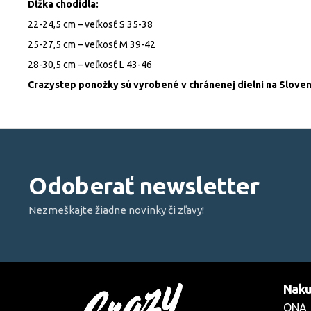
Dĺžka chodidla:
22-24,5 cm – veľkosť S 35-38
25-27,5 cm – veľkosť M 39-42
28-30,5 cm – veľkosť L 43-46
Crazystep ponožky sú vyrobené v chránenej dielni na Sloven
Z
á
p
Odoberať newsletter
ä
t
Nezmeškajte žiadne novinky či zľavy!
i
e
Naku
ONA