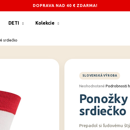
DOPRAVA NAD 40 € ZDARMA!
DETI
Kolekcie
Čo potrebujete nájsť?
é srdiečko
HĽADAŤ
Odporúčame
Priemerné
Neohodnotené
Podrobnosti 
hodnotenie
Ponožky 
produktu
je
0,0
srdiečko
z
5
hviezdičiek.
Prepadol si ľudovému štý