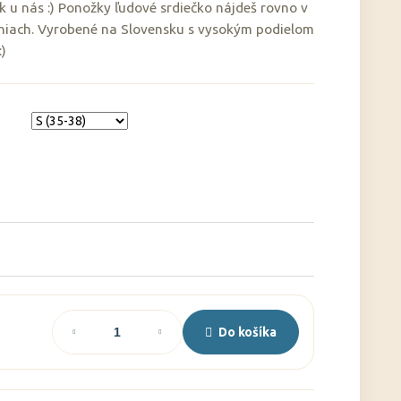
 u nás :) Ponožky ľudové srdiečko nájdeš rovno v
niach. Vyrobené na Slovensku s vysokým podielom
:)
Do košíka