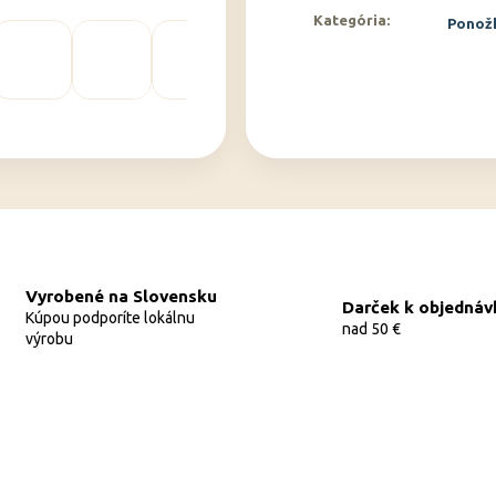
Kategória
:
Ponož
Vyrobené na Slovensku
Darček k objednáv
Kúpou podporíte lokálnu
nad 50 €
výrobu