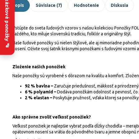
Zakázkové ponožky 🧦
Popis
Súvisiace (7)
Hodnotenie
Diskusia
Vstúpte do sveta ľudových vzorov s našou kolekciou Ponožky FOLK
každého, kto miluje slovenskú tradíciu, folklór a originálny štýl.
Naše ľudové ponožky sú nielen štýlové, ale aj mimoriadne pohodln
nosení. Oživte svoj šatník krásnymi ponožkami s ľudovými vzormi a
Zloženie našich ponožiek
Naše ponožky sú vyrobené s dôrazom na kvalitu a komfort. Zloženi
92 % bavlna –
Zaručuje priedušnosť, mäkkosť a prirodzený 
6 % polyamid –
Dodáva ponožkám odolnosť a pevnosť, čo p
2 % elastan –
Poskytuje pružnosť, vďaka ktorej sa ponožky 
Ako správne zvoliť veľkosť ponožiek?
Veľkosť ponožiek je najlepšie vybrať podľa dĺžky chodidla – merajt
opätovnom nosení sa vrátia do pôvodného tvaru a jemne obopnú 