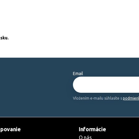
sku.
Email
Vložením e-mailu súhlasíte s
podmienk
povanie
Informácie
O nás