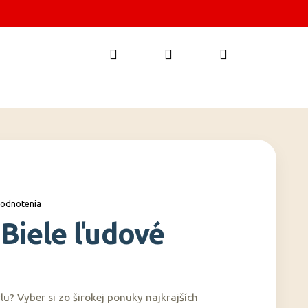
Hľadať
Prihlásenie
Nákupný
košík
hodnotenia
Biele ľudové
lu? Vyber si zo širokej ponuky najkrajších