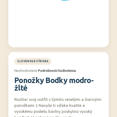
á
j
s
ť
?
HĽADAŤ
Priemerné
Neohodnotené
Podrobnosti hodnotenia
hodnotenie
Ponožky Bodky modro-
produktu
O
je
žlté
0,0
d
z
p
5
Rozžiar svoj outfit s týmito veselými a žiarivými
o
hviezdičiek.
ponožkami :) Navyše ti vďaka kvalite a
r
vysokému podielu bavlny poskytnú vysoký
ú