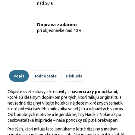
nad 50 €
Doprava zadarmo
pri objednávke nad 40 €
Popis
Hodnotenie
Diskusia
Objavte svet zábavy a kreativity s našimi
crazy ponožkami
,
ktoré sú ideálnym doplnkom pre tých, ktorí milujú originalitu a
nevšedné dizajny! V tejto kolekcii nájdete mix rôznych tematík,
ktoré potešia každého milovníka veselých a nápaditých vzorov.
Od hudobných motívov a legendárnej hry Hadík z Nokie až po
cestovateľské inšpirácie – naše ponožky sú plné prekvapení.
Pre tých, ktorí milujú leto, ponúkame letné dizajny s motívmi
nanukov, ananásov a kokosov, zatiaľ čo jesenná tematika zahŕňa