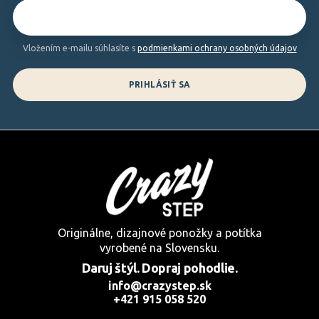
i
e
Vložením e-mailu súhlasíte s
podmienkami ochrany osobných údajov
PRIHLÁSIŤ SA
Originálne, dizajnové ponožky a potítka
vyrobené na Slovensku.
Daruj štýl. Dopraj pohodlie.
info@crazystep.sk
+421 915 058 520