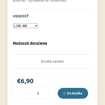
č
komfort. Vyrobené na Slovensku.
a
m
e
VEĽKOSŤ
Možnosti doručenia
Zvoľte variant
€6,90
Jednotková
cena:
Do košíka