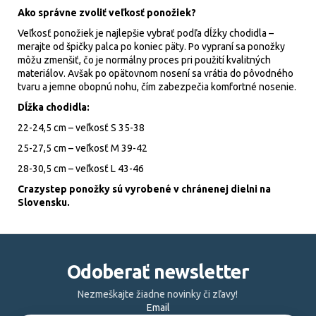
Ako správne zvoliť veľkosť ponožiek?
Veľkosť ponožiek je najlepšie vybrať podľa dĺžky chodidla –
merajte od špičky palca po koniec päty. Po vypraní sa ponožky
môžu zmenšiť, čo je normálny proces pri použití kvalitných
materiálov. Avšak po opätovnom nosení sa vrátia do pôvodného
tvaru a jemne obopnú nohu, čím zabezpečia komfortné nosenie.
Dĺžka chodidla:
22-24,5 cm – veľkosť S 35-38
25-27,5 cm – veľkosť M 39-42
28-30,5 cm – veľkosť L 43-46
Crazystep ponožky sú vyrobené v chránenej dielni na
Slovensku.
Z
á
Odoberať newsletter
p
ä
Nezmeškajte žiadne novinky či zľavy!
Email
t