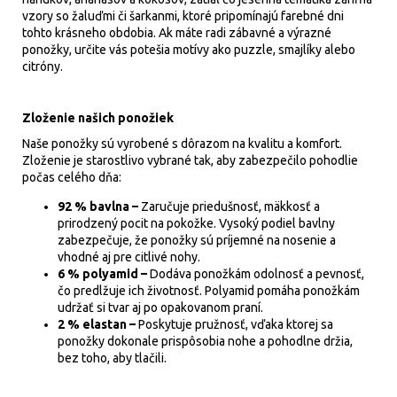
vzory so žaluďmi či šarkanmi, ktoré pripomínajú farebné dni
tohto krásneho obdobia. Ak máte radi zábavné a výrazné
ponožky, určite vás potešia motívy ako puzzle, smajlíky alebo
citróny.
Zloženie našich ponožiek
Naše ponožky sú vyrobené s dôrazom na kvalitu a komfort.
Zloženie je starostlivo vybrané tak, aby zabezpečilo pohodlie
počas celého dňa:
92 % bavlna –
Zaručuje priedušnosť, mäkkosť a
prirodzený pocit na pokožke. Vysoký podiel bavlny
zabezpečuje, že ponožky sú príjemné na nosenie a
vhodné aj pre citlivé nohy.
6 % polyamid –
Dodáva ponožkám odolnosť a pevnosť,
čo predlžuje ich životnosť. Polyamid pomáha ponožkám
udržať si tvar aj po opakovanom praní.
2 % elastan –
Poskytuje pružnosť, vďaka ktorej sa
ponožky dokonale prispôsobia nohe a pohodlne držia,
bez toho, aby tlačili.