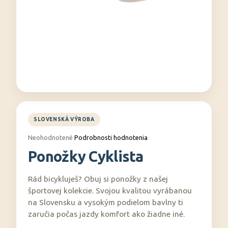
á
j
s
ť
?
HĽADAŤ
Priemerné
Neohodnotené
Podrobnosti hodnotenia
hodnotenie
Ponožky Cyklista
produktu
O
je
0,0
d
Rád bicykluješ? Obuj si ponožky z našej
z
p
5
športovej kolekcie. Svojou kvalitou vyrábanou
o
hviezdičiek.
na Slovensku a vysokým podielom bavlny ti
r
zaručia počas jazdy komfort ako žiadne iné.
ú