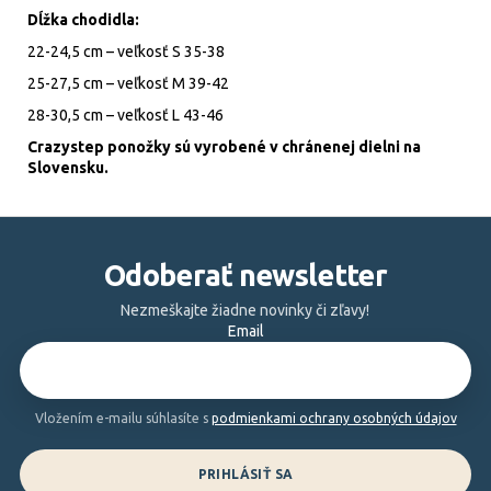
Dĺžka chodidla:
22-24,5 cm – veľkosť S 35-38
25-27,5 cm – veľkosť M 39-42
28-30,5 cm – veľkosť L 43-46
Crazystep ponožky sú vyrobené v chránenej dielni na
Slovensku.
Z
á
Odoberať newsletter
p
ä
Nezmeškajte žiadne novinky či zľavy!
Email
t
i
e
Vložením e-mailu súhlasíte s
podmienkami ochrany osobných údajov
PRIHLÁSIŤ SA