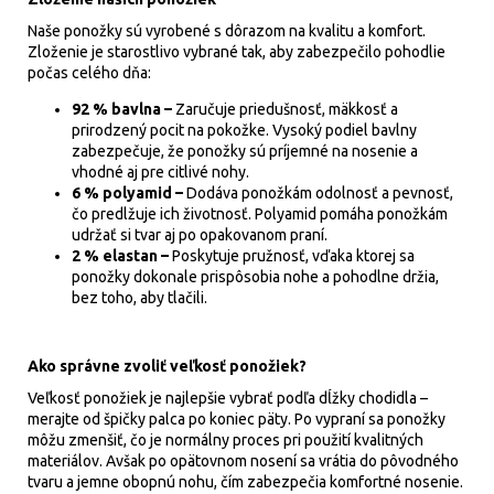
Naše ponožky sú vyrobené s dôrazom na kvalitu a komfort.
Zloženie je starostlivo vybrané tak, aby zabezpečilo pohodlie
počas celého dňa:
92 % bavlna –
Zaručuje priedušnosť, mäkkosť a
prirodzený pocit na pokožke. Vysoký podiel bavlny
zabezpečuje, že ponožky sú príjemné na nosenie a
vhodné aj pre citlivé nohy.
6 % polyamid –
Dodáva ponožkám odolnosť a pevnosť,
čo predlžuje ich životnosť. Polyamid pomáha ponožkám
udržať si tvar aj po opakovanom praní.
2 % elastan –
Poskytuje pružnosť, vďaka ktorej sa
ponožky dokonale prispôsobia nohe a pohodlne držia,
bez toho, aby tlačili.
Ako správne zvoliť veľkosť ponožiek?
Veľkosť ponožiek je najlepšie vybrať podľa dĺžky chodidla –
merajte od špičky palca po koniec päty. Po vypraní sa ponožky
môžu zmenšiť, čo je normálny proces pri použití kvalitných
materiálov. Avšak po opätovnom nosení sa vrátia do pôvodného
tvaru a jemne obopnú nohu, čím zabezpečia komfortné nosenie.