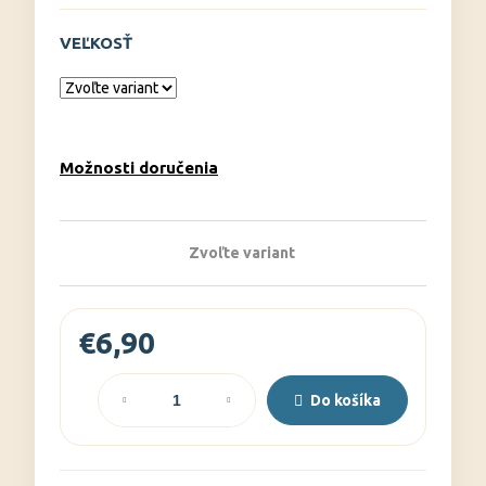
č
a
VEĽKOSŤ
m
e
Možnosti doručenia
Zvoľte variant
€6,90
Jednotková
cena:
Do košíka