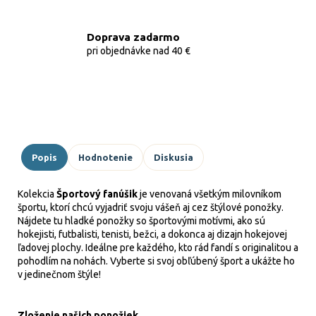
Doprava zadarmo
pri objednávke nad 40 €
Popis
Hodnotenie
Diskusia
Kolekcia
Športový fanúšik
je venovaná všetkým milovníkom
športu, ktorí chcú vyjadriť svoju vášeň aj cez štýlové ponožky.
Nájdete tu hladké ponožky so športovými motívmi, ako sú
hokejisti, futbalisti, tenisti, bežci, a dokonca aj dizajn hokejovej
ľadovej plochy. Ideálne pre každého, kto rád fandí s originalitou a
pohodlím na nohách. Vyberte si svoj obľúbený šport a ukážte ho
v jedinečnom štýle!
Zloženie našich ponožiek