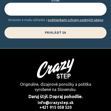
Email
t
i
e
Vložením e-mailu súhlasíte s
podmienkami ochrany osobných údajov
PRIHLÁSIŤ SA
Originálne, dizajnové ponožky a potítka
vyrobené na Slovensku.
Daruj štýl. Dopraj pohodlie.
info@crazystep.sk
+421 915 058 520