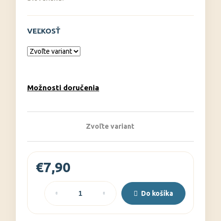
č
a
m
VEĽKOSŤ
e
Možnosti doručenia
Zvoľte variant
€7,90
Jednotková
cena:
Do košíka