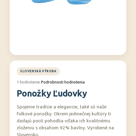
á
j
s
ť
?
HĽADAŤ
Priemerné
1 hodnotenie
Podrobnosti hodnotenia
hodnotenie
Ponožky Ľudovky
produktu
O
je
5,0
d
Spojenie tradície a elegancie, také sú naše
z
p
5
folkové ponožky. Okrem jedinečnej kultúry ti
o
hviezdičiek.
dadajú pocit pohodlia vďaka ich kvalitnému
r
zloženiu s obsahom 92% bavlny. Vyrobené na
ú
Slovensku.