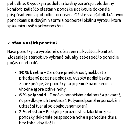
pohodlné. S vysokým podielom bavlny zaručujú celodenný
komfort, zatiaľ čo elastan v ponožke poskytuje dokonalé
prispôsobenie a pohodlie pri nosení. Oživte svoj šatník krásnymi
ponožkami s ľudovými vzormi a podporte lokálnu výrobu, ktorá
spája minulosť s prítomnosťou.
Zloženie našich ponožiek
Naše ponožky sú vyrobené s dôrazom na kvalitu a komfort.
Zloženie je starostlivo vybrané tak, aby zabezpečilo pohodlie
počas celého dňa:
92 % bavlna –
Zaručuje priedušnosť, mäkkosť a
prirodzený pocit na pokožke. Vysoký podiel bavlny
zabezpečuje, že ponožky sú príjemné na nosenie a
vhodné aj pre citlivé nohy.
6 % polyamid –
Dodáva ponožkám odolnosť a pevnosť,
čo predlžuje ich životnosť. Polyamid pomáha ponožkám
udržať si tvar aj po opakovanom praní.
2 % elastan –
Poskytuje pružnosť, vďaka ktorej sa
ponožky dokonale prispôsobia nohe a pohodlne držia,
bez toho, aby tlačili.