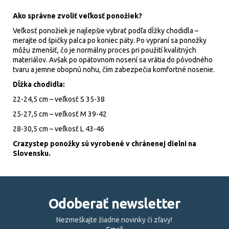
Ako správne zvoliť veľkosť ponožiek?
Veľkosť ponožiek je najlepšie vybrať podľa dĺžky chodidla –
merajte od špičky palca po koniec päty. Po vypraní sa ponožky
môžu zmenšiť, čo je normálny proces pri použití kvalitných
materiálov. Avšak po opätovnom nosení sa vrátia do pôvodného
tvaru a jemne obopnú nohu, čím zabezpečia komfortné nosenie.
Dĺžka chodidla:
22-24,5 cm – veľkosť S 35-38
25-27,5 cm – veľkosť M 39-42
28-30,5 cm – veľkosť L 43-46
Crazystep ponožky sú vyrobené v chránenej dielni na
Slovensku.
Z
á
Odoberať newsletter
p
ä
Nezmeškajte žiadne novinky či zľavy!