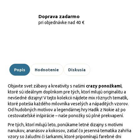
Doprava zadarmo
pri objednávke nad 40 €
Popis
Hodnotenie
Diskusia
Objavte svet zábavy a kreativity s našimi
crazy ponožkami
,
ktoré sú ideálnym doplnkom pre tých, ktorí milujú originalitu a
nevšedné dizajny! V tejto kolekcii nájdete mix rôznych tematík,
ktoré potešia každého milovníka veselých a nápaditých vzorov.
Od hudobných motívov a legendárnej hry Hadík z Nokie až po
cestovateľské inšpirácie – naše ponožky sú plné prekvapení.
Pre tých, ktorí milujú leto, ponúkame letné dizajny s motívmi
nanukov, ananásov a kokosov, zatiaľ čo jesenná tematika zahŕňa
vzory so žaluďmi či šarkanmi, ktoré pripomínajú farebné dni