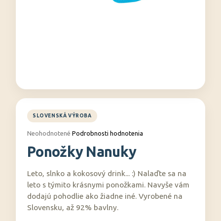
á
j
s
ť
?
HĽADAŤ
Priemerné
Neohodnotené
Podrobnosti hodnotenia
hodnotenie
Ponožky Nanuky
produktu
O
je
0,0
d
Leto, slnko a kokosový drink... :) Nalaďte sa na
z
p
5
leto s týmito krásnymi ponožkami. Navyše vám
o
hviezdičiek.
dodajú pohodlie ako žiadne iné. Vyrobené na
r
Slovensku, až 92% bavlny.
ú