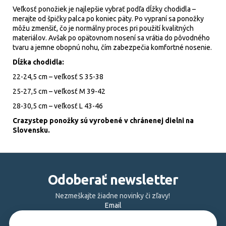
Veľkosť ponožiek je najlepšie vybrať podľa dĺžky chodidla –
merajte od špičky palca po koniec päty. Po vypraní sa ponožky
môžu zmenšiť, čo je normálny proces pri použití kvalitných
materiálov. Avšak po opätovnom nosení sa vrátia do pôvodného
tvaru a jemne obopnú nohu, čím zabezpečia komfortné nosenie.
Dĺžka chodidla:
22-24,5 cm – veľkosť S 35-38
25-27,5 cm – veľkosť M 39-42
28-30,5 cm – veľkosť L 43-46
Crazystep ponožky sú vyrobené v chránenej dielni na
Slovensku.
Z
á
Odoberať newsletter
p
ä
Nezmeškajte žiadne novinky či zľavy!
Email
t
i