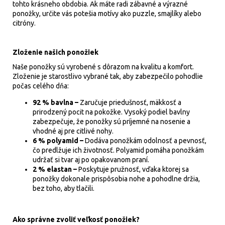
tohto krásneho obdobia. Ak máte radi zábavné a výrazné
ponožky, určite vás potešia motívy ako puzzle, smajlíky alebo
citróny.
Zloženie našich ponožiek
Naše ponožky sú vyrobené s dôrazom na kvalitu a komfort.
Zloženie je starostlivo vybrané tak, aby zabezpečilo pohodlie
počas celého dňa:
92 % bavlna –
Zaručuje priedušnosť, mäkkosť a
prirodzený pocit na pokožke. Vysoký podiel bavlny
zabezpečuje, že ponožky sú príjemné na nosenie a
vhodné aj pre citlivé nohy.
6 % polyamid –
Dodáva ponožkám odolnosť a pevnosť,
čo predlžuje ich životnosť. Polyamid pomáha ponožkám
udržať si tvar aj po opakovanom praní.
2 % elastan –
Poskytuje pružnosť, vďaka ktorej sa
ponožky dokonale prispôsobia nohe a pohodlne držia,
bez toho, aby tlačili.
Ako správne zvoliť veľkosť ponožiek?