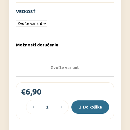
č
a
VEĽKOSŤ
m
e
Možnosti doručenia
Zvoľte variant
€6,90
Jednotková
cena:
Do košíka