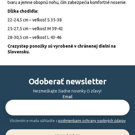
tvaru a jemne obopnú nohu, čím zabezpečia komfortné nosenie.
Dĺžka chodidla:
22-24,5 cm – veľkosť S 35-38
25-27,5 cm – veľkosť M 39-42
28-30,5 cm – veľkosť L 43-46
Crazystep ponožky sú vyrobené v chránenej dielni na
Slovensku.
Z
á
Odoberať newsletter
p
ä
Nezmeškajte žiadne novinky či zľavy!
Email
t
i
e
Vložením e-mailu súhlasíte s
podmienkami ochrany osobných údajov