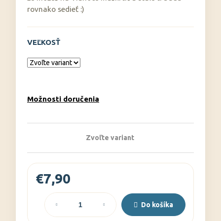
č
rovnako sedieť :)
a
m
e
VEĽKOSŤ
Možnosti doručenia
Zvoľte variant
€7,90
Jednotková
cena:
Do košíka