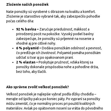
Zloženie našich ponožiek
Naše ponožky sú vyrobené s dôrazom na kvalitu a komfort.
Zloženie je starostlivo vybrané tak, aby zabezpečilo pohodlie
počas celého dňa:
92 % bavlna –
Zaručuje priedušnosť, mäkkosť a
prirodzený pocit na pokožke. Vysoký podiel bavlny
zabezpečuje, že ponožky sú príjemné na nosenie a
vhodné aj pre citlivé nohy.
6 % polyamid –
Dodáva ponožkám odolnosť a pevnosť,
čo predlžuje ich životnosť. Polyamid pomáha ponožkám
udržať si tvar aj po opakovanom praní.
2 % elastan –
Poskytuje pružnosť, vďaka ktorej sa
ponožky dokonale prispôsobia nohe a pohodlne držia,
bez toho, aby tlačili.
Ako správne zvoliť veľkosť ponožiek?
Veľkosť ponožiek je najlepšie vybrať podľa dĺžky chodidla –
merajte od špičky palca po koniec päty. Po vypraní sa ponožky
môžu zmenšiť, čo je normálny proces pri použití kvalitných
materiálov. Avšak po opätovnom nosení sa vrátia do pôvodného