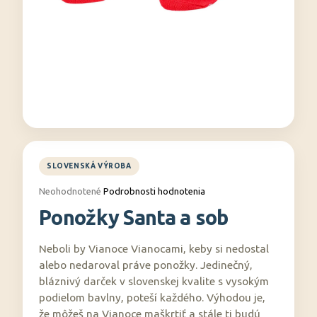
á
j
s
ť
?
HĽADAŤ
Priemerné
Neohodnotené
Podrobnosti hodnotenia
hodnotenie
Ponožky Santa a sob
produktu
O
je
0,0
d
Neboli by Vianoce Vianocami, keby si nedostal
z
p
5
alebo nedaroval práve ponožky. Jedinečný,
o
hviezdičiek.
bláznivý darček v slovenskej kvalite s vysokým
r
podielom bavlny, poteší každého. Výhodou je,
ú
že môžeš na Vianoce maškrtiť a stále ti budú