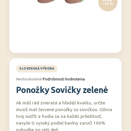
–12 %
á
j
s
ť
?
HĽADAŤ
Priemerné
Neohodnotené
Podrobnosti hodnotenia
hodnotenie
Ponožky Sovičky zelené
produktu
O
je
0,0
d
Ak máš rád zvieratá a hľadáš kvalitu, určite
z
p
5
musíš mať červené ponožky so sovičkou. Oživia
o
hviezdičiek.
tvoj outfit a hodia sa na každú príležitosť,
r
navyše ti vysoký podiel bavlny zaručí 100%
ú
pohodlie po celý deň.