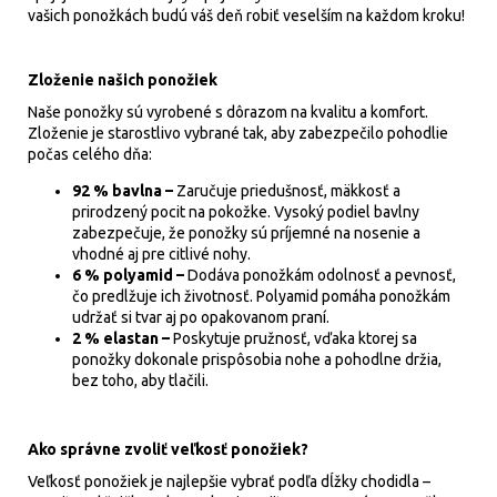
vašich ponožkách budú váš deň robiť veselším na každom kroku!
Zloženie našich ponožiek
Naše ponožky sú vyrobené s dôrazom na kvalitu a komfort.
Zloženie je starostlivo vybrané tak, aby zabezpečilo pohodlie
počas celého dňa:
92 % bavlna –
Zaručuje priedušnosť, mäkkosť a
prirodzený pocit na pokožke. Vysoký podiel bavlny
zabezpečuje, že ponožky sú príjemné na nosenie a
vhodné aj pre citlivé nohy.
6 % polyamid –
Dodáva ponožkám odolnosť a pevnosť,
čo predlžuje ich životnosť. Polyamid pomáha ponožkám
udržať si tvar aj po opakovanom praní.
2 % elastan –
Poskytuje pružnosť, vďaka ktorej sa
ponožky dokonale prispôsobia nohe a pohodlne držia,
bez toho, aby tlačili.
Ako správne zvoliť veľkosť ponožiek?
Veľkosť ponožiek je najlepšie vybrať podľa dĺžky chodidla –