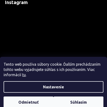
Instagram
Tento web používa súbory cookie. Ďalším prechádzaním
tohto webu vyjadrujete súhlas s ich používaním. Viac
informácií
tu
.
Nastavenie
Sledovať na Instagrame
Odmietnuť
Súhlasím
Copyright 2026
CrazyStep
. Všetky práva vyhradené.
Zakázkové ponožky 🧦