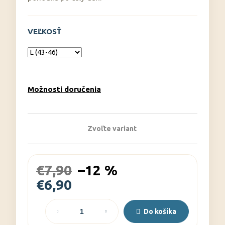
č
a
m
VEĽKOSŤ
e
Možnosti doručenia
Zvoľte variant
€7,90
–12 %
€6,90
Jednotková
cena:
Do košíka