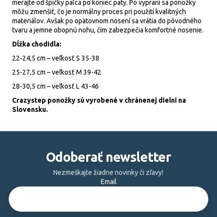
merajte od špičky palca po koniec päty. Po vypraní sa ponožky
môžu zmenšiť, čo je normálny proces pri použití kvalitných
materiálov. Avšak po opätovnom nosení sa vrátia do pôvodného
tvaru a jemne obopnú nohu, čím zabezpečia komfortné nosenie.
Dĺžka chodidla:
22-24,5 cm – veľkosť S 35-38
25-27,5 cm – veľkosť M 39-42
28-30,5 cm – veľkosť L 43-46
Crazystep ponožky sú vyrobené v chránenej dielni na
Slovensku.
Z
á
Odoberať newsletter
p
ä
Nezmeškajte žiadne novinky či zľavy!
Email
t
i
e