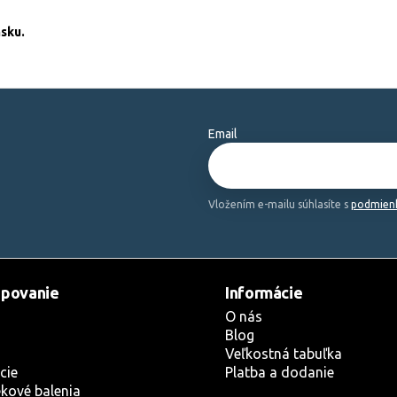
sku.
Email
Vložením e-mailu súhlasíte s
podmienk
povanie
Informácie
O nás
Blog
Veľkostná tabuľka
cie
Platba a dodanie
kové balenia