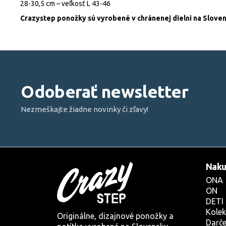
28-30,5 cm – veľkosť L 43-46
Crazystep ponožky sú vyrobené v chránenej dielni na Sloven
Z
á
p
Odoberať newsletter
ä
t
Nezmeškajte žiadne novinky či zľavy!
i
e
Naku
ONA
ON
DETI
Kolek
Originálne, dizajnové ponožky a
Darče