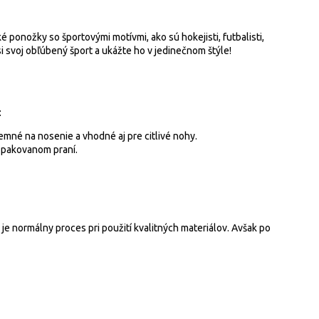
 ponožky so športovými motívmi, ako sú hokejisti, futbalisti,
si svoj obľúbený šport a ukážte ho v jedinečnom štýle!
:
mné na nosenie a vhodné aj pre citlivé nohy.
opakovanom praní.
je normálny proces pri použití kvalitných materiálov. Avšak po