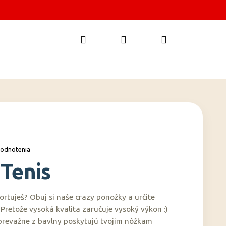
Hľadať
Prihlásenie
Nákupný
košík
hodnotenia
Tenis
rtuješ? Obuj si naše crazy ponožky a určite
 Pretože vysoká kvalita zaručuje vysoký výkon :)
prevažne z bavlny poskytujú tvojim nôžkam