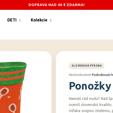
DOPRAVA NAD 40 € ZDARMA!
DETI
Kolekcie
Čo potrebujete nájsť?
HĽADAŤ
Odporúčame
Priemerné
Neohodnotené
Podrobnosti 
hodnotenie
Ponožky 
produktu
je
0,0
z
Nemáš rád nudu? Rád špo
5
oceníš slovenskú kvalitu.
hviezdičiek.
Vďaka svojmu zloženiu, 