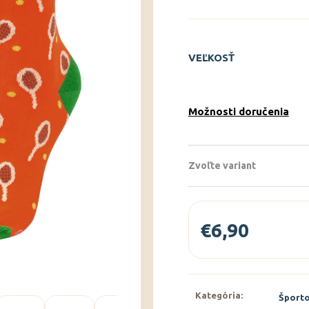
VEĽKOSŤ
Možnosti doručenia
Zvoľte variant
€6,90
Jednotková
cena:
Kategória
:
Športo