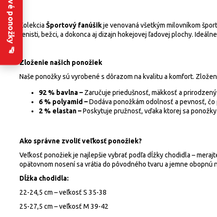
Zakázkové ponožky 🧦
Kolekcia
Športový fanúšik
je venovaná všetkým milovníkom športu,
tenisti, bežci, a dokonca aj dizajn hokejovej ľadovej plochy. Ideál
Zloženie našich ponožiek
Naše ponožky sú vyrobené s dôrazom na kvalitu a komfort. Zloženi
92 % bavlna –
Zaručuje priedušnosť, mäkkosť a prirodzený 
6 % polyamid –
Dodáva ponožkám odolnosť a pevnosť, čo p
2 % elastan –
Poskytuje pružnosť, vďaka ktorej sa ponožky 
Ako správne zvoliť veľkosť ponožiek?
Veľkosť ponožiek je najlepšie vybrať podľa dĺžky chodidla – merajt
opätovnom nosení sa vrátia do pôvodného tvaru a jemne obopnú 
Dĺžka chodidla:
22-24,5 cm – veľkosť S 35-38
25-27,5 cm – veľkosť M 39-42