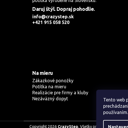
potítka vyrobené na Slovensku.
Daruj štýl. Dopraj pohodlie.
info@crazystep.sk
+421 915 058 520
Na mieru
Zákazkové ponožky
Potítka na mieru
Realizácie pre firmy a kluby
Nezáväzný dopyt
Tento web p
prechádzaní
používaním.
Nastave
Copyright 2026
CrazyStep
. Všetky práva vyhradené.