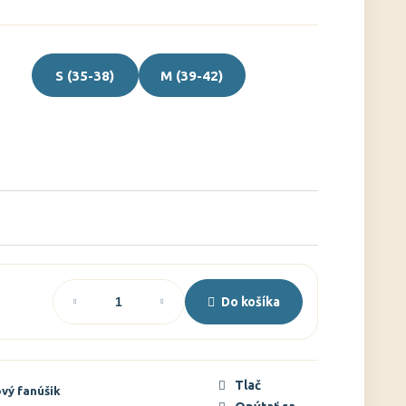
S (35-38)
M (39-42)
Do košíka
Tlač
vý fanúšik