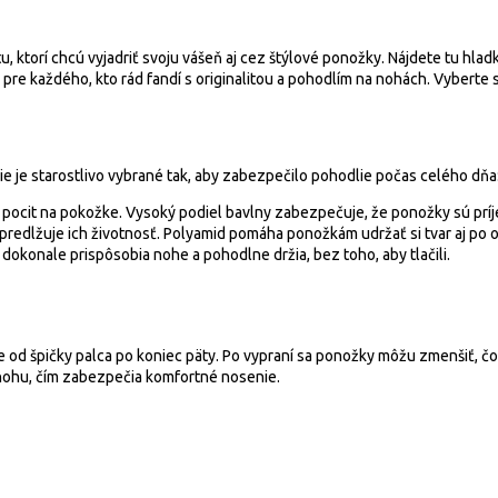
 ktorí chcú vyjadriť svoju vášeň aj cez štýlové ponožky. Nájdete tu hladké
ne pre každého, kto rád fandí s originalitou a pohodlím na nohách. Vyberte 
e je starostlivo vybrané tak, aby zabezpečilo pohodlie počas celého dňa
pocit na pokožke. Vysoký podiel bavlny zabezpečuje, že ponožky sú príje
redlžuje ich životnosť. Polyamid pomáha ponožkám udržať si tvar aj po 
dokonale prispôsobia nohe a pohodlne držia, bez toho, aby tlačili.
e od špičky palca po koniec päty. Po vypraní sa ponožky môžu zmenšiť, čo 
nohu, čím zabezpečia komfortné nosenie.