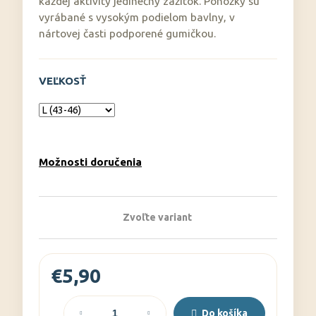
č
každej aktivity jedinečný zážitok. Ponožky sú
a
vyrábané s vysokým podielom bavlny, v
m
nártovej časti podporené gumičkou.
e
VEĽKOSŤ
Možnosti doručenia
Zvoľte variant
€5,90
Jednotková
cena:
Do košíka