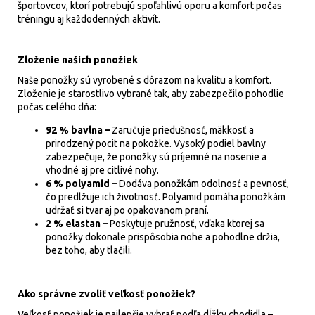
športovcov, ktorí potrebujú spoľahlivú oporu a komfort počas
tréningu aj každodenných aktivít.
Zloženie našich ponožiek
Naše ponožky sú vyrobené s dôrazom na kvalitu a komfort.
Zloženie je starostlivo vybrané tak, aby zabezpečilo pohodlie
počas celého dňa:
92 % bavlna –
Zaručuje priedušnosť, mäkkosť a
prirodzený pocit na pokožke. Vysoký podiel bavlny
zabezpečuje, že ponožky sú príjemné na nosenie a
vhodné aj pre citlivé nohy.
6 % polyamid –
Dodáva ponožkám odolnosť a pevnosť,
čo predlžuje ich životnosť. Polyamid pomáha ponožkám
udržať si tvar aj po opakovanom praní.
2 % elastan –
Poskytuje pružnosť, vďaka ktorej sa
ponožky dokonale prispôsobia nohe a pohodlne držia,
bez toho, aby tlačili.
Ako správne zvoliť veľkosť ponožiek?
Veľkosť ponožiek je najlepšie vybrať podľa dĺžky chodidla –