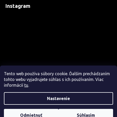
Instagram
Tento web používa súbory cookie. Ďalším prechádzaním
tohto webu vyjadrujete súhlas s ich používaním. Viac
informácií
tu
.
Nastavenie
Sledovať na Instagrame
Odmietnuť
Súhlasím
Copyright 2026
CrazyStep
. Všetky práva vyhradené.
Zakázkové ponožky 🧦