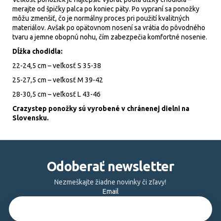
merajte od špičky palca po koniec päty. Po vypraní sa ponožky
môžu zmenšiť, čo je normálny proces pri použití kvalitných
materiálov. Avšak po opätovnom nosení sa vrátia do pôvodného
tvaru a jemne obopnú nohu, čím zabezpečia komfortné nosenie.
Dĺžka chodidla:
22-24,5 cm – veľkosť S 35-38
25-27,5 cm – veľkosť M 39-42
28-30,5 cm – veľkosť L 43-46
Crazystep ponožky sú vyrobené v chránenej dielni na
Slovensku.
Z
á
Odoberať newsletter
p
ä
Nezmeškajte žiadne novinky či zľavy!
Email
t
i