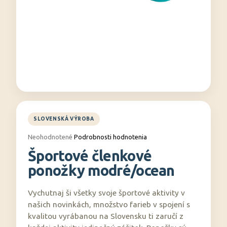
á
j
s
ť
?
HĽADAŤ
Priemerné
Neohodnotené
Podrobnosti hodnotenia
hodnotenie
Športové členkové
produktu
O
je
ponožky modré/ocean
0,0
d
z
p
5
Vychutnaj ši všetky svoje športové aktivity v
o
hviezdičiek.
našich novinkách, množstvo farieb v spojení s
r
kvalitou vyrábanou na Slovensku ti zaručí z
ú